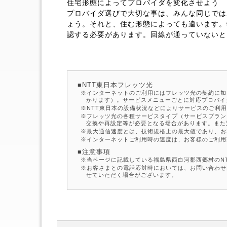
住宅形態によってプロバイダを変化させよう
プロバイダ選びで大切な事は、みんな同じでは
ょう。それと、住む形態によっても違います。
認する必要があります。回線が通っていないと
NTT東日本フレッツ光
インターネットのご利用にはフレッツ光の契約に加
かります）。サービスメニューごとに対応プロバイ
NTT東日本の設備状況などによりサービスのご利
フレッツ光の各種サービスタイプ（サービスプラン
交換や再設定等が必要となる場合があります。また
最大通信速度とは、技術規格上の最大値であり、お
インターネットご利用時の速度は、お客様のご利用
注意事項
当ページに記載している福島県西白河郡西郷村のNTT
お客さまとの電話応対時においては、お問い合わせ
せていただく場合がございます。