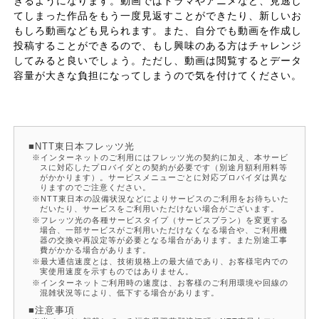
きるようになります。動画ではドラマやアニメなど、見逃し
てしまった作品をもう一度見返すことができたり、新しいお
もしろ動画なども見られます。また、自分でも動画を作成し
投稿することができるので、もし興味のある方はチャレンジ
してみると良いでしょう。ただし、動画は閲覧するとデータ
容量が大きな負担になってしまうので気を付けてください。
NTT東日本フレッツ光
インターネットのご利用にはフレッツ光の契約に加え、本サービ
スに対応したプロバイダとの契約が必要です（別途月額利用料等
がかかります）。サービスメニューごとに対応プロバイダは異な
りますのでご注意ください。
NTT東日本の設備状況などによりサービスのご利用をお待ちいた
だいたり、サービスをご利用いただけない場合がございます。
フレッツ光の各種サービスタイプ（サービスプラン）を変更する
場合、一部サービスがご利用いただけなくなる場合や、ご利用機
器の交換や再設定等が必要となる場合があります。また別途工事
費がかかる場合があります。
最大通信速度とは、技術規格上の最大値であり、お客様宅内での
実使用速度を示すものではありません。
インターネットご利用時の速度は、お客様のご利用環境や回線の
混雑状況等により、低下する場合があります。
注意事項