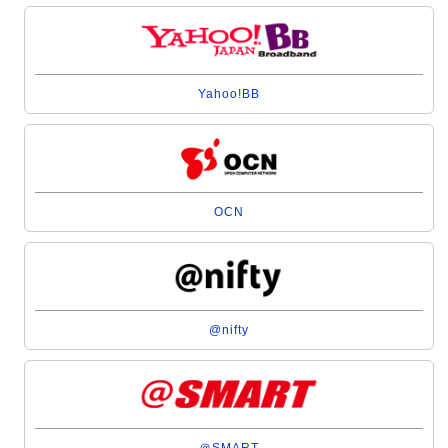
Yahoo!BB
OCN
@nifty
＠SMART