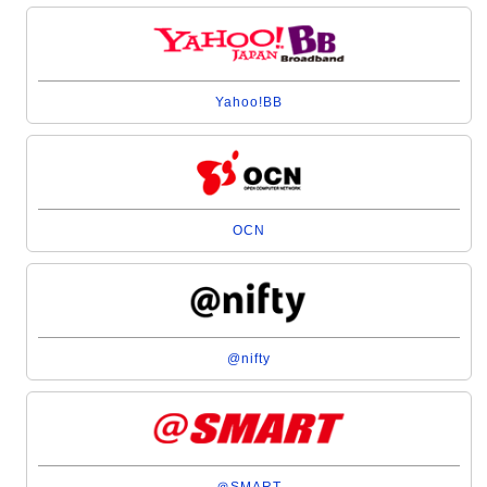
Yahoo!BB
OCN
@nifty
＠SMART