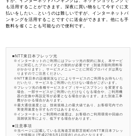
すが、インターネットバンキングは、ネットショッピングで
も活用することができます。深夜に買い物をして今すぐに支
払いをしたい…というのは難しいですが、インターネットバ
ンキングを活用することですぐに送金ができます。他にも手
数料を省くことも可能なので便利です。
NTT東日本フレッツ光
インターネットのご利用にはフレッツ光の契約に加え、本サービ
スに対応したプロバイダとの契約が必要です（別途月額利用料等
がかかります）。サービスメニューごとに対応プロバイダは異な
りますのでご注意ください。
NTT東日本の設備状況などによりサービスのご利用をお待ちいた
だいたり、サービスをご利用いただけない場合がございます。
フレッツ光の各種サービスタイプ（サービスプラン）を変更する
場合、一部サービスがご利用いただけなくなる場合や、ご利用機
器の交換や再設定等が必要となる場合があります。また別途工事
費がかかる場合があります。
最大通信速度とは、技術規格上の最大値であり、お客様宅内での
実使用速度を示すものではありません。
インターネットご利用時の速度は、お客様のご利用環境や回線の
混雑状況等により、低下する場合があります。
注意事項
当ページに記載している北海道苫前郡苫前町のNTT東日本フレッ
ツ光情報は [平成27年5月1日現在] のものとなります。