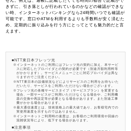
せん。例えば、通帳に記載したくても時間の都合で記載がで
きずに、引き落としが行われているのかなどの確認ができな
い時、インターネットバンキングなら24時間いつでも確認が
可能です。窓口やATMを利用するよりも手数料が安く済むた
め、定期的に振り込みを行う方にとってとても魅力的だと言
えます。
NTT東日本フレッツ光
インターネットのご利用にはフレッツ光の契約に加え、本サービ
スに対応したプロバイダとの契約が必要です（別途月額利用料等
がかかります）。サービスメニューごとに対応プロバイダは異な
りますのでご注意ください。
NTT東日本の設備状況などによりサービスのご利用をお待ちいた
だいたり、サービスをご利用いただけない場合がございます。
フレッツ光の各種サービスタイプ（サービスプラン）を変更する
場合、一部サービスがご利用いただけなくなる場合や、ご利用機
器の交換や再設定等が必要となる場合があります。また別途工事
費がかかる場合があります。
最大通信速度とは、技術規格上の最大値であり、お客様宅内での
実使用速度を示すものではありません。
インターネットご利用時の速度は、お客様のご利用環境や回線の
混雑状況等により、低下する場合があります。
注意事項