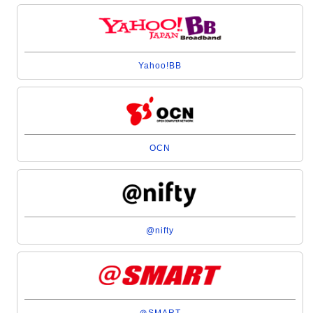
Yahoo!BB
OCN
@nifty
＠SMART