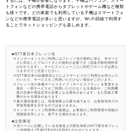
するには、子機が必要になります。子機はパソコン、スマー
トフォンなどの携帯電話からタブレットやゲーム機など種類
も様々です。どの家庭でも利用している子機はスマートフォ
ンなどや携帯電話が多いと思いますが、Wi-Fi回線で利用す
ることでネットショッピングも楽しめます。
NTT東日本フレッツ光
インターネットのご利用にはフレッツ光の契約に加え、本サービ
スに対応したプロバイダとの契約が必要です（別途月額利用料等
がかかります）。サービスメニューごとに対応プロバイダは異な
りますのでご注意ください。
NTT東日本の設備状況などによりサービスのご利用をお待ちいた
だいたり、サービスをご利用いただけない場合がございます。
フレッツ光の各種サービスタイプ（サービスプラン）を変更する
場合、一部サービスがご利用いただけなくなる場合や、ご利用機
器の交換や再設定等が必要となる場合があります。また別途工事
費がかかる場合があります。
最大通信速度とは、技術規格上の最大値であり、お客様宅内での
実使用速度を示すものではありません。
インターネットご利用時の速度は、お客様のご利用環境や回線の
混雑状況等により、低下する場合があります。
注意事項
当ページに記載している北海道上川郡比布町のNTT東日本フレッ
ツ光情報は [平成27年5月1日現在] のものとなります。