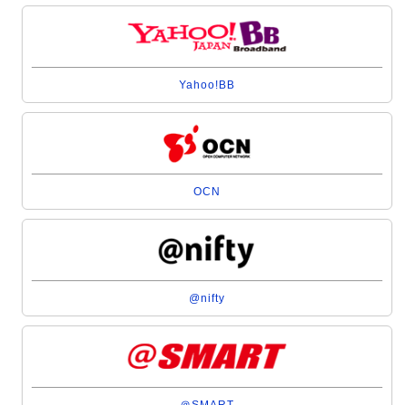
Yahoo!BB
OCN
@nifty
＠SMART