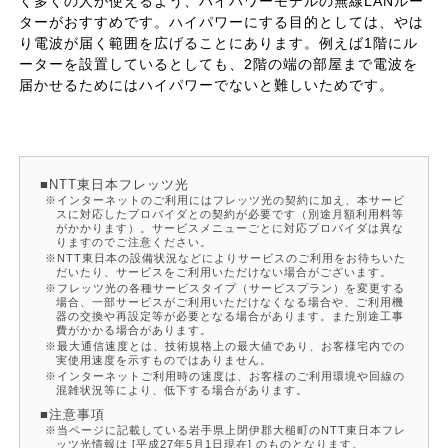
く多くの人が使えるよう、ハイパワーモデルの無線LANルー
ターがおすすめです。ハイパワーにする目的としては、やは
り電波が届く範囲を広げることにあります。例えば1階にル
ーターを設置しているとしても、2階の端の部屋まで電波を
届かせるためにはハイパワーでないと難しいためです。
NTT東日本フレッツ光
インターネットのご利用にはフレッツ光の契約に加え、本サービ
スに対応したプロバイダとの契約が必要です（別途月額利用料等
がかかります）。サービスメニューごとに対応プロバイダは異な
りますのでご注意ください。
NTT東日本の設備状況などによりサービスのご利用をお待ちいた
だいたり、サービスをご利用いただけない場合がございます。
フレッツ光の各種サービスタイプ（サービスプラン）を変更する
場合、一部サービスがご利用いただけなくなる場合や、ご利用機
器の交換や再設定等が必要となる場合があります。また別途工事
費がかかる場合があります。
最大通信速度とは、技術規格上の最大値であり、お客様宅内での
実使用速度を示すものではありません。
インターネットご利用時の速度は、お客様のご利用環境や回線の
混雑状況等により、低下する場合があります。
注意事項
当ページに記載している岩手県上閉伊郡大槌町のNTT東日本フレ
ッツ光情報は [平成27年5月1日現在] のものとなります。